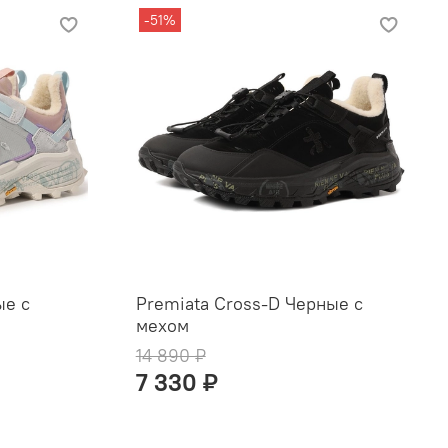
-51%
ые с
Premiata Cross-D Черные с
мехом
14 890 ₽
7 330 ₽