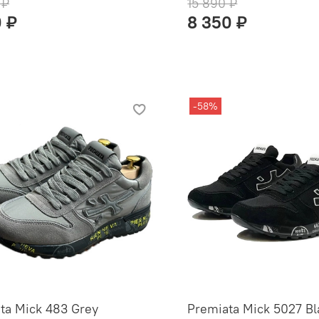
 ₽
15 890 ₽
0 ₽
8 350 ₽
-58%
ta Mick 483 Grey
Premiata Mick 5027 B