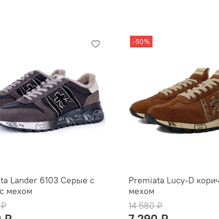
-50%
ta Lander 6103 Серые с
Premiata Lucy-D кори
с мехом
мехом
 ₽
14 580 ₽
0 ₽
7 290 ₽