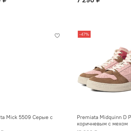
-47%
ta Mick 5509 Серые с
Premiata Midquinn D 
коричневым с мехом