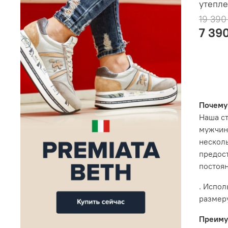
утепл
19 390
7 39
Почему 
Наша ст
мужчин
нескол
предост
постоя
. Испол
размеру
Преиму