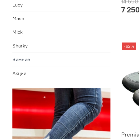
14 690
Lucy
7 25
Mase
Mick
Sharky
-62%
Зимние
Акции
Premia