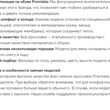
изация на обуви Premiata:
Мы фокусируемся исключительн
ках этого бренда, что позволяет нам глубоко разбираться в
х и давать точные рекомендации.
 комфорт в холода:
Зимние модели отличаются специально
кцией, утеплителем и материалами (кожа, замша,
талкивающие мембраны), которые сохраняют тепло.
 качество:
Все кроссовки — итальянского производства с
ечным качеством материалов и сборки.
енная нескользящая подошва:
Модели для зимы оснащены п
по снегу и льду.
й подбор:
Фильтры по полу, размеру, цвету, высоте модели 
ия и особенности зимних моделей
нтируем высокое качество всех зимних кроссовок Premiata.
дителя. При выборе обратите внимание, что для комфортно
на половину больше вашего обычного. В случае, если моде
ствии с законом. Наша служба поддержки проконсультирует