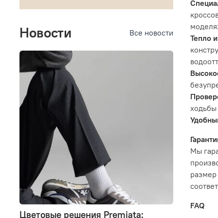
Специал
кроссов
моделя
Новости
Все новости
Тепло и
констру
водоот
Высокое
безупр
Провер
ходьбы 
Удобны
Гарант
Мы гара
произво
размер 
соответ
FAQ
Цветовые решения Premiata: