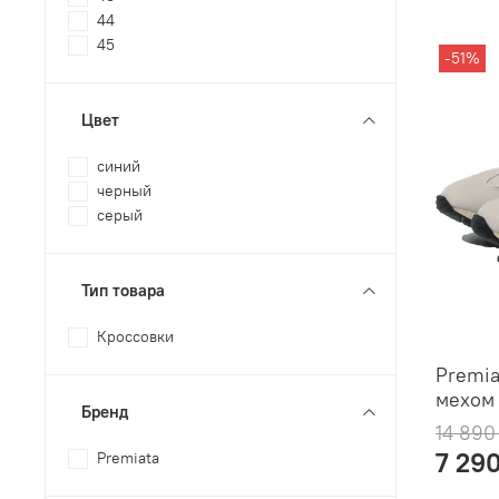
44
45
-51%
Цвет
синий
черный
серый
Тип товара
Кроссовки
Premia
мехом
Бренд
14 890
7 29
Premiata