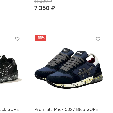
14 890 ₽
7 350 ₽
-55%
lack GORE-
Premiata Mick 5027 Blue GORE-