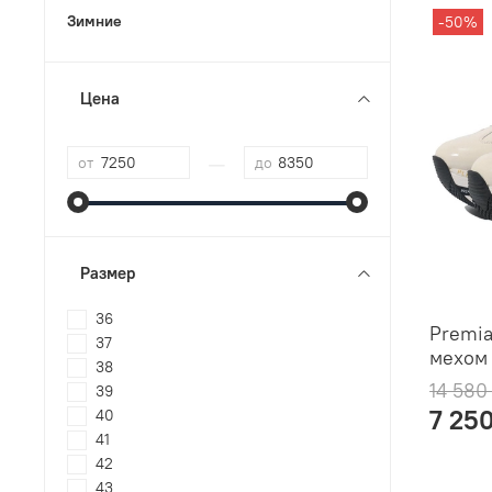
Зимние
-50%
Цена
—
от
до
Размер
36
Premia
37
мехом
38
14 580
39
7 25
40
41
42
43