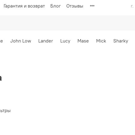
Гарантия и возврат
Блог
Отзывы
г
ke
John Low
Lander
Lucy
Mase
Mick
Sharky
a
ьтры