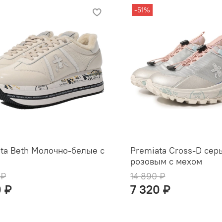
-51%
ta Beth Молочно-белые с
Premiata Cross-D сер
розовым с мехом
 ₽
14 890 ₽
0 ₽
7 320 ₽