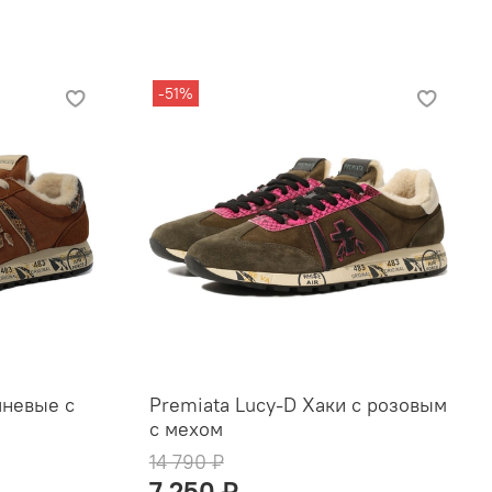
-51%
чневые с
Premiata Lucy-D Хаки с розовым
с мехом
14 790 ₽
7 250 ₽