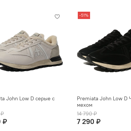
-51%
ta John Low D серые с
Premiata John Low D 
мехом
 ₽
14 790 ₽
0 ₽
7 290 ₽