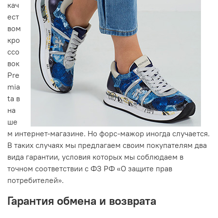
кач
ест
вом
кро
ссо
вок
Pre
mia
ta в
на
ше
м интернет-магазине. Но форс-мажор иногда случается.
В таких случаях мы предлагаем своим покупателям два
вида гарантии, условия которых мы соблюдаем в
точном соответствии с ФЗ РФ «О защите прав
потребителей».
Гарантия обмена и возврата