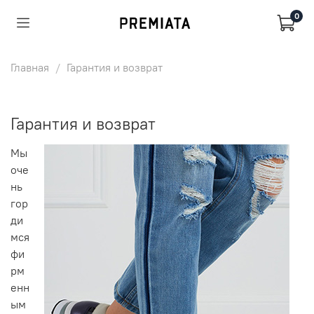
0
Главная
Гарантия и возврат
Гарантия и возврат
Мы
оче
нь
гор
ди
мся
фи
рм
енн
ым