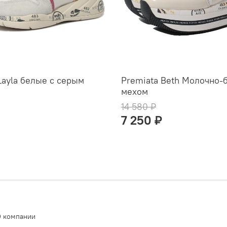
Layla белые с серым
Premiata Beth Молочно-
мехом
14 580 ₽
7 250 ₽
 компании