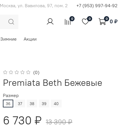
. Москва, ул. Вавилова, 97, пом. 2
+7 (953) 997-94-92
0
0
0
0 ₽
Зимние
Акции
(0)
Premiata Beth Бежевые
Размер
36
37
38
39
40
6 730 ₽
13 390 ₽