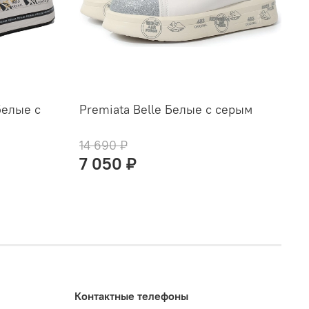
белые с
Premiata Belle Белые с серым
P
14 690 ₽
1
7 050 ₽
Контактные телефоны