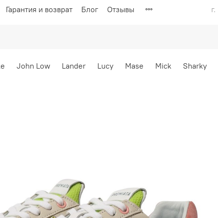
Гарантия и возврат
Блог
Отзывы
г
ke
John Low
Lander
Lucy
Mase
Mick
Sharky