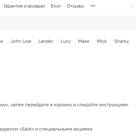
Гарантия и возврат
Блог
Отзывы
г
ke
John Low
Lander
Lucy
Mase
Mick
Sharky
ину», затем перейдите в корзину и следуйте инструкциям.
азделом «Sale» и специальными акциями.