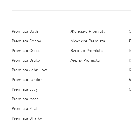
Premiata Beth
Женские Premiata
О
Premiata Conny
Мужские Premiata
Д
Premiata Cross
Зимние Premiata
Г
Premiata Drake
Акции Premiata
К
Premiata John Low
К
Premiata Lander
Б
Premiata Lucy
Premiata Mase
Premiata Mick
Premiata Sharky