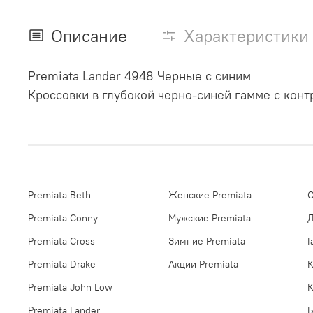
Описание
Характеристики
Premiata Lander 4948 Черные с синим
Кроссовки в глубокой черно-синей гамме с кон
Premiata Beth
Женские Premiata
О
Premiata Conny
Мужские Premiata
Д
Premiata Cross
Зимние Premiata
Г
Premiata Drake
Акции Premiata
К
Premiata John Low
К
Premiata Lander
Б