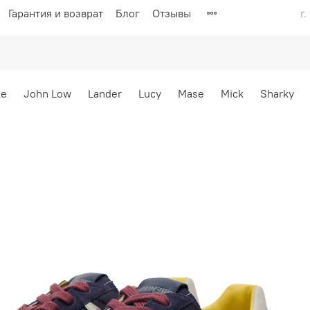
Гарантия и возврат
Блог
Отзывы
г
ke
John Low
Lander
Lucy
Mase
Mick
Sharky