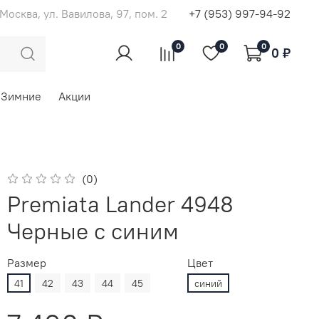
. Москва, ул. Вавилова, 97, пом. 2
+7 (953) 997-94-92
0
0
0
0 ₽
Зимние
Акции
(0)
Premiata Lander 4948
Черные с синим
Размер
Цвет
41
42
43
44
45
синий