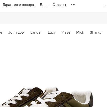
Гарантия и возврат
Блог
Отзывы
г
ke
John Low
Lander
Lucy
Mase
Mick
Sharky