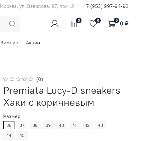
. Москва, ул. Вавилова, 97, пом. 2
+7 (953) 997-94-92
0
0
0
0 ₽
Зимние
Акции
(0)
Premiata Lucy-D sneakers
Хаки с коричневым
Размер
36
37
38
39
40
41
42
43
44
45