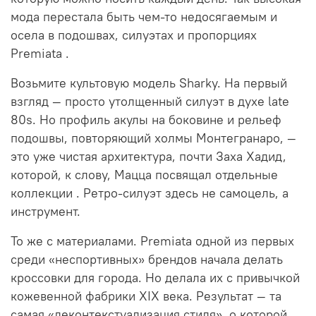
мода перестала быть чем-то недосягаемым и
осела в подошвах, силуэтах и пропорциях
Premiata
.
Возьмите культовую модель Sharky. На первый
взгляд — просто утолщенный силуэт в духе late
80s. Но профиль акулы на боковине и рельеф
подошвы, повторяющий холмы Монтегранаро, —
это уже чистая архитектура, почти Заха Хадид,
которой, к слову, Мацца посвящал отдельные
коллекции
. Ретро-силуэт здесь не самоцель, а
инструмент.
То же с материалами. Premiata одной из первых
среди «неспортивных» брендов начала делать
кроссовки для города. Но делала их с привычкой
кожевенной фабрики XIX века. Результат — та
самая «деконтекстуализация стиля», о которой